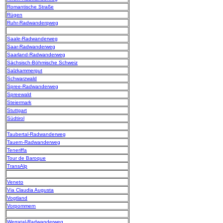
Romantische Straße
Rügen
Ruhr-Radwanderqweg
Saale-Radwanderweg
Saar-Radwanderweg
Saarland-Radwanderweg
Sächsisch-Böhmische Schweiz
Salzkammergut
Schwarzwald
Spree-Radwanderweg
Spreewald
Steiermark
Stuttgart
Südtirol
Taubertal-Radwanderweg
Tauern-Radwanderweg
Teneriffa
Tour de Baroque
TransAlp
Veneto
Via Claudia Augusta
Vogtland
Vorpommern
Werratal-Radwanderweg