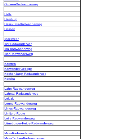
Gurken-Radwanderweg
Halle
Hamburg
Hase-Ems-Radwanderweg
Hessen
Ijsselmeer
Iller Radwanderweg
Inn Radwanderweg
Isar Radwanderweg
Kärnten
Karwendel-Gebirge
Kocher-Jagst-Radwanderweg
Korsika
Lahn-Radwanderweg
Lahntal Radwanderweg
Leipzig
Lenne-Radwanderweg
Limes-Radwanderweg
Limfjord-Route
Loire Radwanderweg
Lüneburger-Heide-Radwanderweg
Main-Radwanderweg
Main-Tauber-Radwanderweg