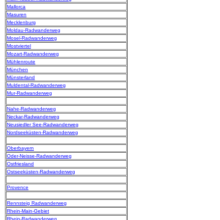
Mallorca
Masuren
Mecklenburg
Moldau-Radwanderweg
Mosel-Radwanderweg
Mostviertel
Mozart-Radwanderweg
Mühlenroute
München
Münsterland
Muldental-Radwanderweg
Mur-Radwanderweg
Nahe-Radwanderweg
Neckar-Radwanderweg
Neusiedler See-Radwanderweg
Nordseeküsten-Radwanderweg
Oberbayern
Oder-Neisse-Radwanderweg
Ostfriesland
Ostseeküsten-Radwanderweg
Provence
Rennsteig Radwanderweg
Rhein-Main-Gebiet
Rhein-Radwanderweg