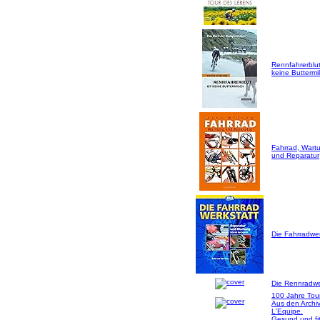
Rennfahrerblut
keine Buttermil
Fahrrad, Wart
und Reparatur
Die Fahrradwer
Die Rennradwer
100 Jahre Tou
Aus den Archi
L'Equipe.
Gesund und fi