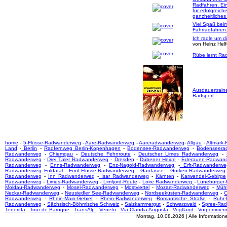
Radfahren. Ei
für erfolgreich
ganzheitliches
Viel Spaß bei
Fahrradfahren
Ich radle um d
von Heinz Hel
Rübe lernt Rad
Ausdauertrain
Radsport
home
-
5-Flüsse-Radwanderweg
-
Aare-Radwanderweg
-
Aareradwanderweg
-
Allgäu
-
Altmark
Land
-
Berlin
-
Radfernweg Berlin-Kopenhagen
-
Bodensee-Radwanderweg
-
Bodenseera
Radwanderweg
-
Chiemgau
-
Deutsche Fehnroute
-
Deutscher Limes Radwanderweg
-
Radwanderweg
-
Drei Täler Radwanderweg
-
Dresden
-
Dübener Heide
-
Ederauen-Radwan
Radwanderweg
-
Enns-Radwanderweg
-
Enz-Nagold-Radwanderweg
-
Erft-Radwanderwe
Radwanderweg Fuldatal
-
Fünf-Flüsse-Radwanderweg
-
Gardasee
-
Gurken-Radwanderweg
Radwanderweg
-
Inn Radwanderweg
-
Isar Radwanderweg
-
Kärnten
-
Karwendel-Gebirge
Radwanderweg
-
Limes-Radwanderweg
-
Limfjord-Route
-
Loire Radwanderweg
-
Lüneburger
Moldau-Radwanderweg
-
Mosel-Radwanderweg
-
Mostviertel
-
Mozart-Radwanderweg
-
Mühl
Neckar-Radwanderweg
-
Neusiedler See-Radwanderweg
-
Nordseeküsten-Radwanderweg
-
O
Radwanderweg
-
Rhein-Main-Gebiet
-
Rhein-Radwanderweg
-
Romantische Straße
-
Ruhr
Radwanderweg
-
Sächsisch-Böhmische Schweiz
-
Salzkammergut
-
Schwarzwald
-
Spree-Ra
Teneriffa
-
Tour de Baroque
-
TransAlp
-
Veneto
-
Via Claudia Augusta
-
Vogtland
-
Vorpommer
Montag, 10.08.2026 | Alle Informatio