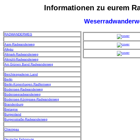
Informationen zu eurem 
Weserradwanderw
RADWANDERWEG
Aare-Radwanderweg
Allgäu
Altmark-Radwanderweg
Altmühl-Radwanderweg
Am Grünen Band Radwanderweg
Berchtesgadener Land
Berlin
Berlin-Kopenhagen Radfernweg
Bodensee-Radwanderweg
Bodenseeradwanderweg
Bodensee-Königssee-Radwanderweg
Brandenburg
Bretagne
Burgenland
Burgenstraße-Radwanderweg
Chiemgau
Deutsche Fehnroute