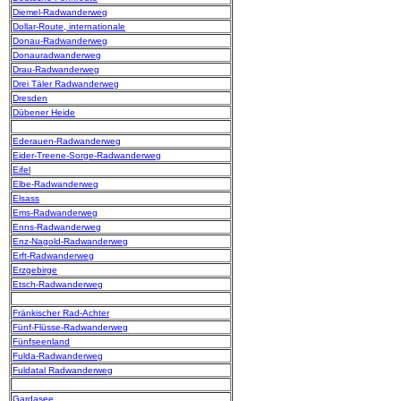
Diemel-Radwanderweg
Dollar-Route, internationale
Donau-Radwanderweg
Donauradwanderweg
Drau-Radwanderweg
Drei Täler Radwanderweg
Dresden
Dübener Heide
Ederauen-Radwanderweg
Eider-Treene-Sorge-Radwanderweg
Eifel
Elbe-Radwanderweg
Elsass
Ems-Radwanderweg
Enns-Radwanderweg
Enz-Nagold-Radwanderweg
Erft-Radwanderweg
Erzgebirge
Etsch-Radwanderweg
Fränkischer Rad-Achter
Fünf-Flüsse-Radwanderweg
Fünfseenland
Fulda-Radwanderweg
Fuldatal Radwanderweg
Gardasee