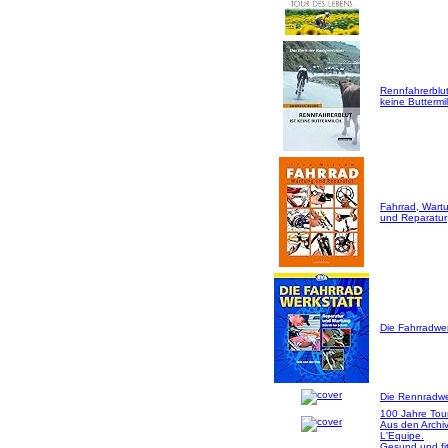
Rennfahrerblut
keine Buttermil
Fahrrad, Wart
und Reparatur
Die Fahrradwer
Die Rennradwer
100 Jahre Tou
Aus den Archi
L'Equipe.
Gesund und fi