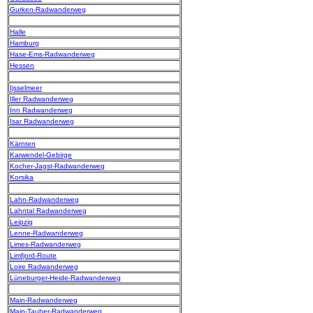
Gurken-Radwanderweg
Halle
Hamburg
Hase-Ems-Radwanderweg
Hessen
Ijsselmeer
Iller Radwanderweg
Inn Radwanderweg
Isar Radwanderweg
Kärnten
Karwendel-Gebirge
Kocher-Jagst-Radwanderweg
Korsika
Lahn-Radwanderweg
Lahntal Radwanderweg
Leipzig
Lenne-Radwanderweg
Limes-Radwanderweg
Limfjord-Route
Loire Radwanderweg
Lüneburger-Heide-Radwanderweg
Main-Radwanderweg
Main-Tauber-Radwanderweg