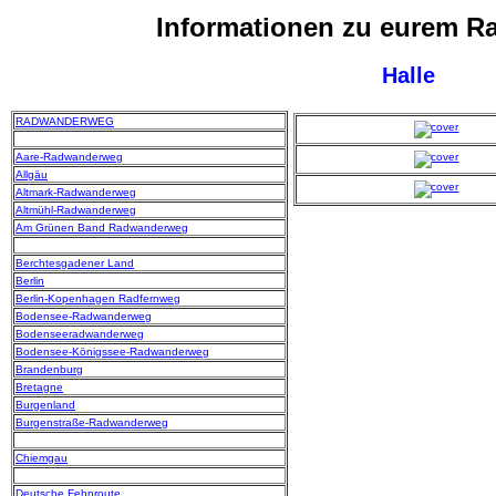
Informationen zu eurem 
Halle
RADWANDERWEG
Aare-Radwanderweg
Allgäu
Altmark-Radwanderweg
Altmühl-Radwanderweg
Am Grünen Band Radwanderweg
Berchtesgadener Land
Berlin
Berlin-Kopenhagen Radfernweg
Bodensee-Radwanderweg
Bodenseeradwanderweg
Bodensee-Königssee-Radwanderweg
Brandenburg
Bretagne
Burgenland
Burgenstraße-Radwanderweg
Chiemgau
Deutsche Fehnroute