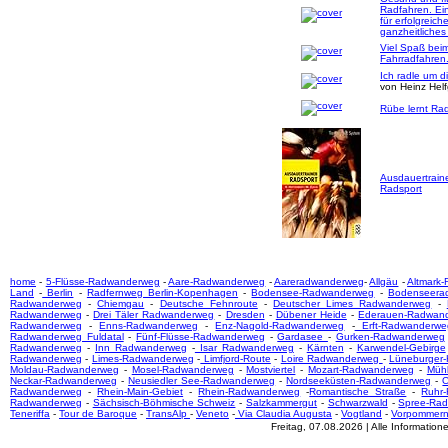
Radfahren. Ei
für erfolgreich
ganzheitliches
Viel Spaß bei
Fahrradfahren
Ich radle um d
von Heinz Hel
Rübe lernt Rad
Ausdauertrain
Radsport
home
-
5-Flüsse-Radwanderweg
-
Aare-Radwanderweg
-
Aareradwanderweg
-
Allgäu
-
Altmark
Land
-
Berlin
-
Radfernweg Berlin-Kopenhagen
-
Bodensee-Radwanderweg
-
Bodenseera
Radwanderweg
-
Chiemgau
-
Deutsche Fehnroute
-
Deutscher Limes Radwanderweg
-
Radwanderweg
-
Drei Täler Radwanderweg
-
Dresden
-
Dübener Heide
-
Ederauen-Radwan
Radwanderweg
-
Enns-Radwanderweg
-
Enz-Nagold-Radwanderweg
-
Erft-Radwanderwe
Radwanderweg Fuldatal
-
Fünf-Flüsse-Radwanderweg
-
Gardasee
-
Gurken-Radwanderweg
Radwanderweg
-
Inn Radwanderweg
-
Isar Radwanderweg
-
Kärnten
-
Karwendel-Gebirge
Radwanderweg
-
Limes-Radwanderweg
-
Limfjord-Route
-
Loire Radwanderweg
-
Lüneburger
Moldau-Radwanderweg
-
Mosel-Radwanderweg
-
Mostviertel
-
Mozart-Radwanderweg
-
Mühl
Neckar-Radwanderweg
-
Neusiedler See-Radwanderweg
-
Nordseeküsten-Radwanderweg
-
O
Radwanderweg
-
Rhein-Main-Gebiet
-
Rhein-Radwanderweg
-
Romantische Straße
-
Ruhr
Radwanderweg
-
Sächsisch-Böhmische Schweiz
-
Salzkammergut
-
Schwarzwald
-
Spree-Ra
Teneriffa
-
Tour de Baroque
-
TransAlp
-
Veneto
-
Via Claudia Augusta
-
Vogtland
-
Vorpommer
Freitag, 07.08.2026 | Alle Informati