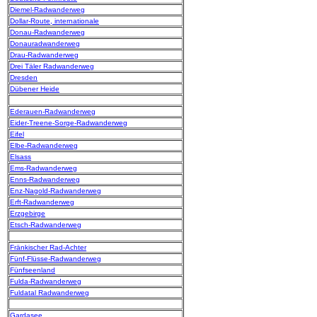
Diemel-Radwanderweg
Dollar-Route, internationale
Donau-Radwanderweg
Donauradwanderweg
Drau-Radwanderweg
Drei Täler Radwanderweg
Dresden
Dübener Heide
Ederauen-Radwanderweg
Eider-Treene-Sorge-Radwanderweg
Eifel
Elbe-Radwanderweg
Elsass
Ems-Radwanderweg
Enns-Radwanderweg
Enz-Nagold-Radwanderweg
Erft-Radwanderweg
Erzgebirge
Etsch-Radwanderweg
Fränkischer Rad-Achter
Fünf-Flüsse-Radwanderweg
Fünfseenland
Fulda-Radwanderweg
Fuldatal Radwanderweg
Gardasee