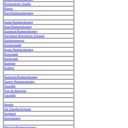
Romantische Straße
Rügen
Ruhr-Radwanderqweg
Saale-Radwanderweg
Saar-Radwanderweg
Saarland-Radwanderweg
Sächsisch-Böhmische Schweiz
Salzkammergut
Schwarzwald
Spree-Radwanderweg
Spreewald
Steiermark
Stuttgart
Südtirol
Taubertal-Radwanderweg
Tauern-Radwanderweg
Teneriffa
Tour de Baroque
TransAlp
Veneto
Via Claudia Augusta
Vogtland
Vorpommern
Werratal-Radwanderweg