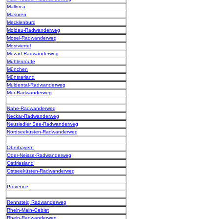
Mallorca
Masuren
Mecklenburg
Moldau-Radwanderweg
Mosel-Radwanderweg
Mostviertel
Mozart-Radwanderweg
Mühlenroute
München
Münsterland
Muldental-Radwanderweg
Mur-Radwanderweg
Nahe-Radwanderweg
Neckar-Radwanderweg
Neusiedler See-Radwanderweg
Nordseeküsten-Radwanderweg
Oberbayern
Oder-Neisse-Radwanderweg
Ostfriesland
Ostseeküsten-Radwanderweg
Provence
Rennsteig Radwanderweg
Rhein-Main-Gebiet
Rhein-Radwanderweg