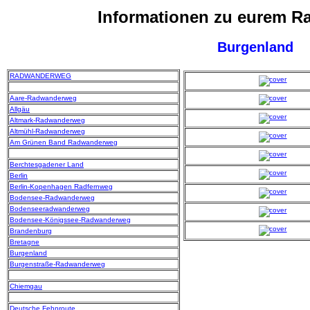
Informationen zu eurem 
Burgenland
RADWANDERWEG
Aare-Radwanderweg
Allgäu
Altmark-Radwanderweg
Altmühl-Radwanderweg
Am Grünen Band Radwanderweg
Berchtesgadener Land
Berlin
Berlin-Kopenhagen Radfernweg
Bodensee-Radwanderweg
Bodenseeradwanderweg
Bodensee-Königssee-Radwanderweg
Brandenburg
Bretagne
Burgenland
Burgenstraße-Radwanderweg
Chiemgau
Deutsche Fehnroute