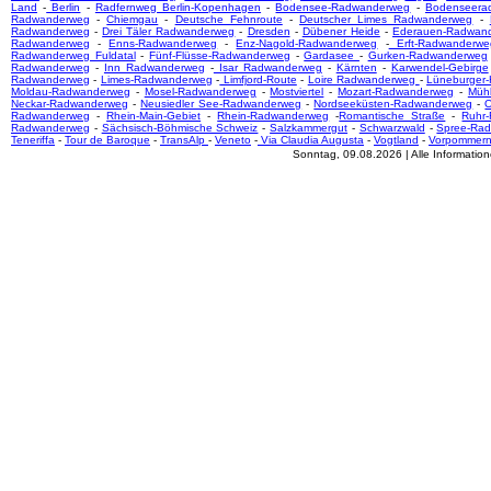
Land
-
Berlin
-
Radfernweg Berlin-Kopenhagen
-
Bodensee-Radwanderweg
-
Bodenseera
Radwanderweg
-
Chiemgau
-
Deutsche Fehnroute
-
Deutscher Limes Radwanderweg
-
Radwanderweg
-
Drei Täler Radwanderweg
-
Dresden
-
Dübener Heide
-
Ederauen-Radwan
Radwanderweg
-
Enns-Radwanderweg
-
Enz-Nagold-Radwanderweg
-
Erft-Radwanderwe
Radwanderweg Fuldatal
-
Fünf-Flüsse-Radwanderweg
-
Gardasee
-
Gurken-Radwanderweg
Radwanderweg
-
Inn Radwanderweg
-
Isar Radwanderweg
-
Kärnten
-
Karwendel-Gebirge
Radwanderweg
-
Limes-Radwanderweg
-
Limfjord-Route
-
Loire Radwanderweg
-
Lüneburger
Moldau-Radwanderweg
-
Mosel-Radwanderweg
-
Mostviertel
-
Mozart-Radwanderweg
-
Mühl
Neckar-Radwanderweg
-
Neusiedler See-Radwanderweg
-
Nordseeküsten-Radwanderweg
-
O
Radwanderweg
-
Rhein-Main-Gebiet
-
Rhein-Radwanderweg
-
Romantische Straße
-
Ruhr
Radwanderweg
-
Sächsisch-Böhmische Schweiz
-
Salzkammergut
-
Schwarzwald
-
Spree-Ra
Teneriffa
-
Tour de Baroque
-
TransAlp
-
Veneto
-
Via Claudia Augusta
-
Vogtland
-
Vorpommer
Sonntag, 09.08.2026 | Alle Informati