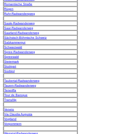
Romantische Straße
Rügen
Ruhr-Radwanderqweg
Saale-Radwanderweg
Saar-Radwanderweg
Saarland-Radwanderweg
Sächsisch-Böhmische Schweiz
Salzkammergut
Schwarzwald
Spree-Radwanderweg
Spreewald
Steiermark
Stuttgart
Südtirol
Taubertal-Radwanderweg
Tauern-Radwanderweg
Teneriffa
Tour de Baroque
TransAlp
Veneto
Via Claudia Augusta
Vogtland
Vorpommern
Werratal-Radwanderweg