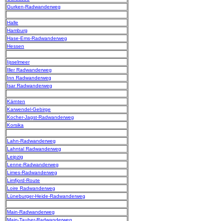
Gurken-Radwanderweg
Halle
Hamburg
Hase-Ems-Radwanderweg
Hessen
Ijsselmeer
Iller Radwanderweg
Inn Radwanderweg
Isar Radwanderweg
Kärnten
Karwendel-Gebirge
Kocher-Jagst-Radwanderweg
Korsika
Lahn-Radwanderweg
Lahntal Radwanderweg
Leipzig
Lenne-Radwanderweg
Limes-Radwanderweg
Limfjord-Route
Loire Radwanderweg
Lüneburger-Heide-Radwanderweg
Main-Radwanderweg
Main-Tauber-Radwanderweg