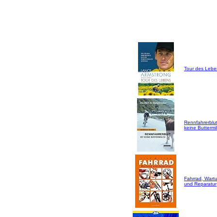
Tour des Lebe
Rennfahrerblut
keine Buttermil
Fahrrad, Wart
und Reparatur