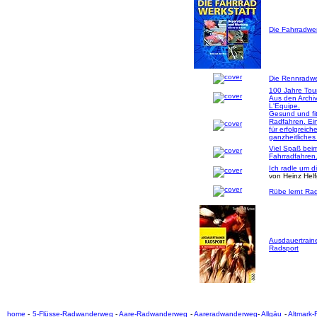
Die Fahrradwer
Die Rennradwer
100 Jahre Tou
Aus den Archi
L'Equipe.
Gesund und fi
Radfahren. Ei
für erfolgreich
ganzheitliches
Viel Spaß bei
Fahrradfahren
Ich radle um d
von Heinz Hel
Rübe lernt Rad
Ausdauertrain
Radsport
home
-
5-Flüsse-Radwanderweg
-
Aare-Radwanderweg
-
Aareradwanderweg
-
Allgäu
-
Altmark