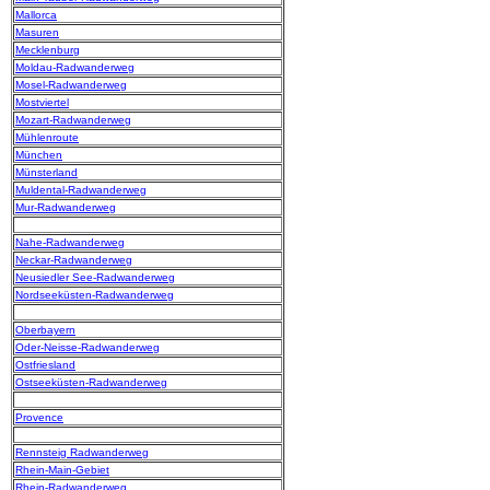
Mallorca
Masuren
Mecklenburg
Moldau-Radwanderweg
Mosel-Radwanderweg
Mostviertel
Mozart-Radwanderweg
Mühlenroute
München
Münsterland
Muldental-Radwanderweg
Mur-Radwanderweg
Nahe-Radwanderweg
Neckar-Radwanderweg
Neusiedler See-Radwanderweg
Nordseeküsten-Radwanderweg
Oberbayern
Oder-Neisse-Radwanderweg
Ostfriesland
Ostseeküsten-Radwanderweg
Provence
Rennsteig Radwanderweg
Rhein-Main-Gebiet
Rhein-Radwanderweg