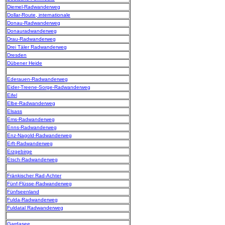
Diemel-Radwanderweg
Dollar-Route, internationale
Donau-Radwanderweg
Donauradwanderweg
Drau-Radwanderweg
Drei Täler Radwanderweg
Dresden
Dübener Heide
Ederauen-Radwanderweg
Eider-Treene-Sorge-Radwanderweg
Eifel
Elbe-Radwanderweg
Elsass
Ems-Radwanderweg
Enns-Radwanderweg
Enz-Nagold-Radwanderweg
Erft-Radwanderweg
Erzgebirge
Etsch-Radwanderweg
Fränkischer Rad-Achter
Fünf-Flüsse-Radwanderweg
Fünfseenland
Fulda-Radwanderweg
Fuldatal Radwanderweg
Gardasee