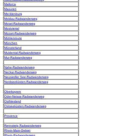
Mallorca
Masuren
Mecklenburg
Moldau-Radwanderweg
Mosel-Radwanderweg
Mostviertel
Mozart-Radwanderweg
Mühlenroute
München
Münsterland
Muldental-Radwanderweg
Mur-Radwanderweg
Nahe-Radwanderweg
Neckar-Radwanderweg
Neusiedler See-Radwanderweg
Nordseeküsten-Radwanderweg
Oberbayern
Oder-Neisse-Radwanderweg
Ostfriesland
Ostseeküsten-Radwanderweg
Provence
Rennsteig Radwanderweg
Rhein-Main-Gebiet
Rhein-Radwanderweg