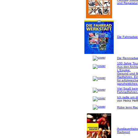
und Reparatur
Die Fahrradwer
Die Rennradwer
100 Jahre Tou
Aus den Archi
L'Equipe.
Gesund und fi
Radfahren. Ei
für erfolgreich
ganzheitliches
Viel Spaß bei
Fahrradfahren
Ich radle um d
von Heinz Hel
Rübe lernt Rad
Ausdauertrain
Radsport