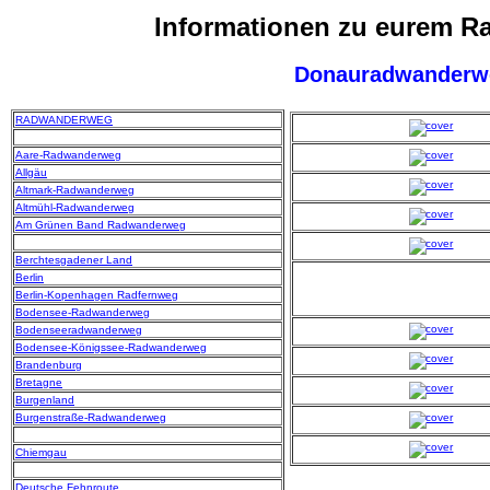
Informationen zu eurem 
Donauradwanderw
RADWANDERWEG
Aare-Radwanderweg
Allgäu
Altmark-Radwanderweg
Altmühl-Radwanderweg
Am Grünen Band Radwanderweg
Berchtesgadener Land
Berlin
Berlin-Kopenhagen Radfernweg
Bodensee-Radwanderweg
Bodenseeradwanderweg
Bodensee-Königssee-Radwanderweg
Brandenburg
Bretagne
Burgenland
Burgenstraße-Radwanderweg
Chiemgau
Deutsche Fehnroute