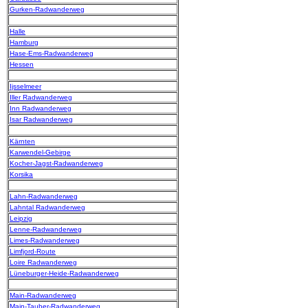
Gurken-Radwanderweg
Halle
Hamburg
Hase-Ems-Radwanderweg
Hessen
Ijsselmeer
Iller Radwanderweg
Inn Radwanderweg
Isar Radwanderweg
Kärnten
Karwendel-Gebirge
Kocher-Jagst-Radwanderweg
Korsika
Lahn-Radwanderweg
Lahntal Radwanderweg
Leipzig
Lenne-Radwanderweg
Limes-Radwanderweg
Limfjord-Route
Loire Radwanderweg
Lüneburger-Heide-Radwanderweg
Main-Radwanderweg
Main-Tauber-Radwanderweg