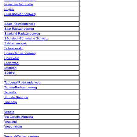
Romantische Straße
Rügen
Ruhr-Radwanderqweg
Saale-Radwanderweg
Saar-Radwanderweg
Saarland-Radwanderweg
Sächsisch-Böhmische Schweiz
Salzkammergut
Schwarzwald
Spree-Radwanderweg
Spreewald
Steiermark
Stuttgart
Südtirol
Taubertal-Radwanderweg
Tauern-Radwanderweg
Teneriffa
Tour de Baroque
TransAlp
Veneto
Via Claudia Augusta
Vogtland
Vorpommern
Werratal-Radwanderweg