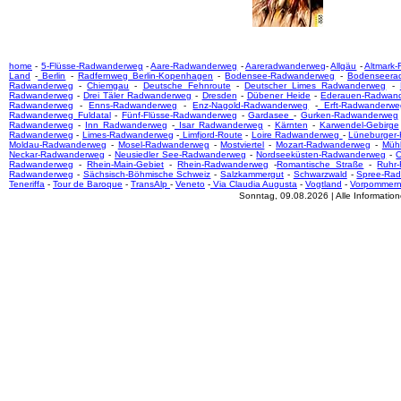
home
-
5-Flüsse-Radwanderweg
-
Aare-Radwanderweg
-
Aareradwanderweg
-
Allgäu
-
Altmark
Land
-
Berlin
-
Radfernweg Berlin-Kopenhagen
-
Bodensee-Radwanderweg
-
Bodenseera
Radwanderweg
-
Chiemgau
-
Deutsche Fehnroute
-
Deutscher Limes Radwanderweg
-
Radwanderweg
-
Drei Täler Radwanderweg
-
Dresden
-
Dübener Heide
-
Ederauen-Radwan
Radwanderweg
-
Enns-Radwanderweg
-
Enz-Nagold-Radwanderweg
-
Erft-Radwanderwe
Radwanderweg Fuldatal
-
Fünf-Flüsse-Radwanderweg
-
Gardasee
-
Gurken-Radwanderweg
Radwanderweg
-
Inn Radwanderweg
-
Isar Radwanderweg
-
Kärnten
-
Karwendel-Gebirge
Radwanderweg
-
Limes-Radwanderweg
-
Limfjord-Route
-
Loire Radwanderweg
-
Lüneburger
Moldau-Radwanderweg
-
Mosel-Radwanderweg
-
Mostviertel
-
Mozart-Radwanderweg
-
Mühl
Neckar-Radwanderweg
-
Neusiedler See-Radwanderweg
-
Nordseeküsten-Radwanderweg
-
O
Radwanderweg
-
Rhein-Main-Gebiet
-
Rhein-Radwanderweg
-
Romantische Straße
-
Ruhr
Radwanderweg
-
Sächsisch-Böhmische Schweiz
-
Salzkammergut
-
Schwarzwald
-
Spree-Ra
Teneriffa
-
Tour de Baroque
-
TransAlp
-
Veneto
-
Via Claudia Augusta
-
Vogtland
-
Vorpommer
Sonntag, 09.08.2026 | Alle Informati