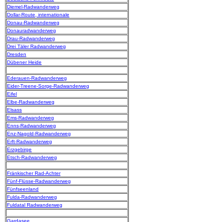
Diemel-Radwanderweg
Dollar-Route, internationale
Donau-Radwanderweg
Donauradwanderweg
Drau-Radwanderweg
Drei Täler Radwanderweg
Dresden
Dübener Heide
Ederauen-Radwanderweg
Eider-Treene-Sorge-Radwanderweg
Eifel
Elbe-Radwanderweg
Elsass
Ems-Radwanderweg
Enns-Radwanderweg
Enz-Nagold-Radwanderweg
Erft-Radwanderweg
Erzgebirge
Etsch-Radwanderweg
Fränkischer Rad-Achter
Fünf-Flüsse-Radwanderweg
Fünfseenland
Fulda-Radwanderweg
Fuldatal Radwanderweg
Gardasee