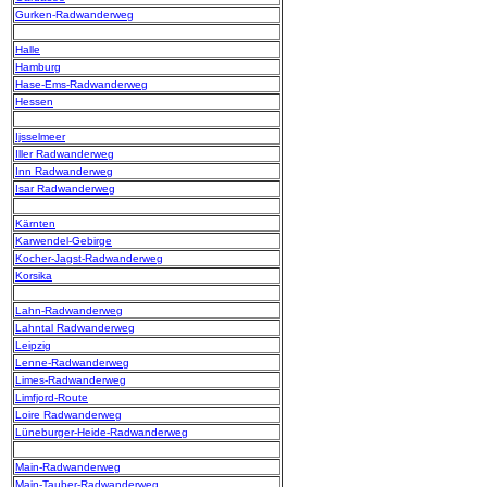
Gurken-Radwanderweg
Halle
Hamburg
Hase-Ems-Radwanderweg
Hessen
Ijsselmeer
Iller Radwanderweg
Inn Radwanderweg
Isar Radwanderweg
Kärnten
Karwendel-Gebirge
Kocher-Jagst-Radwanderweg
Korsika
Lahn-Radwanderweg
Lahntal Radwanderweg
Leipzig
Lenne-Radwanderweg
Limes-Radwanderweg
Limfjord-Route
Loire Radwanderweg
Lüneburger-Heide-Radwanderweg
Main-Radwanderweg
Main-Tauber-Radwanderweg