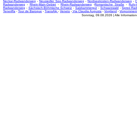
Neckar-Radwanderweg
-
Neusiedler See-Radwanderweg
-
Nordseeküsten-Radwanderweg
-
O
Radwanderweg
-
Rhein-Main-Gebiet
-
Rhein-Radwanderweg
-
Romantische Straße
-
Ruhr
Radwanderweg
-
Sächsisch-Böhmische Schweiz
-
Salzkammergut
-
Schwarzwald
-
Spree-Ra
Teneriffa
-
Tour de Baroque
-
TransAlp
-
Veneto
-
Via Claudia Augusta
-
Vogtland
-
Vorpommer
Sonntag, 09.08.2026 | Alle Informati