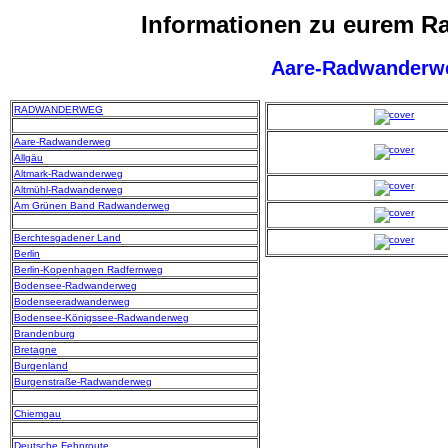
Informationen zu eurem 
Aare-Radwanderw
RADWANDERWEG
Aare-Radwanderweg
Allgäu
Altmark-Radwanderweg
Altmühl-Radwanderweg
Am Grünen Band Radwanderweg
Berchtesgadener Land
Berlin
Berlin-Kopenhagen Radfernweg
Bodensee-Radwanderweg
Bodenseeradwanderweg
Bodensee-Königssee-Radwanderweg
Brandenburg
Bretagne
Burgenland
Burgenstraße-Radwanderweg
Chiemgau
Deutsche Fehnroute