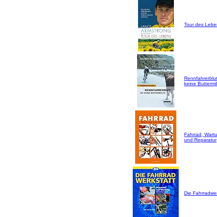
Tour des Lebe
Rennfahrerblut
keine Buttermil
Fahrrad, Wart
und Reparatur
Die Fahrradwer