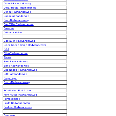
Diemel-Radwanderweg
Dollar-Route, internationale
Donau-Radwanderweg
Donauradwanderweg
Drau-Radwanderweg
Drei Täler Radwanderweg
Dresden
Dübener Heide
Ederauen-Radwanderweg
Eider-Treene-Sorge-Radwanderweg
Eifel
Elbe-Radwanderweg
Elsass
Ems-Radwanderweg
Enns-Radwanderweg
Enz-Nagold-Radwanderweg
Erft-Radwanderweg
Erzgebirge
Etsch-Radwanderweg
Fränkischer Rad-Achter
Fünf-Flüsse-Radwanderweg
Fünfseenland
Fulda-Radwanderweg
Fuldatal Radwanderweg
Gardasee