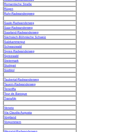
Romantische Straße
Rügen
Ruhr-Radwanderqweg
Saale-Radwanderweg
Saar-Radwanderweg
Saarland-Radwanderweg
Sächsisch-Böhmische Schweiz
Salzkammergut
Schwarzwald
Spree-Radwanderweg
Spreewald
Steiermark
Stuttgart
Südtirol
Taubertal-Radwanderweg
Tauern-Radwanderweg
Teneriffa
Tour de Baroque
TransAlp
Veneto
Via Claudia Augusta
Vogtland
Vorpommern
Werratal-Radwanderweg