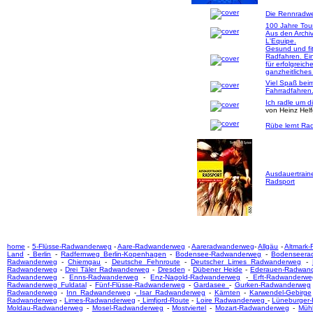
Die Rennradwer
100 Jahre Tou
Aus den Archi
L'Equipe.
Gesund und fi
Radfahren. Ei
für erfolgreich
ganzheitliches
Viel Spaß bei
Fahrradfahren
Ich radle um d
von Heinz Hel
Rübe lernt Rad
Ausdauertrain
Radsport
home
-
5-Flüsse-Radwanderweg
-
Aare-Radwanderweg
-
Aareradwanderweg
-
Allgäu
-
Altmark
Land
-
Berlin
-
Radfernweg Berlin-Kopenhagen
-
Bodensee-Radwanderweg
-
Bodenseera
Radwanderweg
-
Chiemgau
-
Deutsche Fehnroute
-
Deutscher Limes Radwanderweg
-
Radwanderweg
-
Drei Täler Radwanderweg
-
Dresden
-
Dübener Heide
-
Ederauen-Radwan
Radwanderweg
-
Enns-Radwanderweg
-
Enz-Nagold-Radwanderweg
-
Erft-Radwanderwe
Radwanderweg Fuldatal
-
Fünf-Flüsse-Radwanderweg
-
Gardasee
-
Gurken-Radwanderweg
Radwanderweg
-
Inn Radwanderweg
-
Isar Radwanderweg
-
Kärnten
-
Karwendel-Gebirge
Radwanderweg
-
Limes-Radwanderweg
-
Limfjord-Route
-
Loire Radwanderweg
-
Lüneburger
Moldau-Radwanderweg
-
Mosel-Radwanderweg
-
Mostviertel
-
Mozart-Radwanderweg
-
Mühl