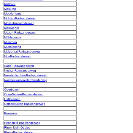
Mallorca
Masuren
Mecklenburg
Moldau-Radwanderweg
Mosel-Radwanderweg
Mostviertel
Mozart-Radwanderweg
Mühlenroute
München
Münsterland
Muldental-Radwanderweg
Mur-Radwanderweg
Nahe-Radwanderweg
Neckar-Radwanderweg
Neusiedler See-Radwanderweg
Nordseeküsten-Radwanderweg
Oberbayern
Oder-Neisse-Radwanderweg
Ostfriesland
Ostseeküsten-Radwanderweg
Provence
Rennsteig Radwanderweg
Rhein-Main-Gebiet
Rhein-Radwanderweg