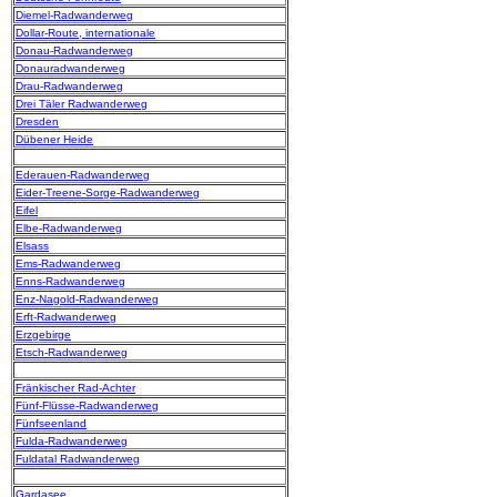
Diemel-Radwanderweg
Dollar-Route, internationale
Donau-Radwanderweg
Donauradwanderweg
Drau-Radwanderweg
Drei Täler Radwanderweg
Dresden
Dübener Heide
Ederauen-Radwanderweg
Eider-Treene-Sorge-Radwanderweg
Eifel
Elbe-Radwanderweg
Elsass
Ems-Radwanderweg
Enns-Radwanderweg
Enz-Nagold-Radwanderweg
Erft-Radwanderweg
Erzgebirge
Etsch-Radwanderweg
Fränkischer Rad-Achter
Fünf-Flüsse-Radwanderweg
Fünfseenland
Fulda-Radwanderweg
Fuldatal Radwanderweg
Gardasee