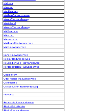
Mallorca
Masuren
Mecklenburg
Moldau-Radwanderweg
Mosel-Radwanderweg
Mostviertel
Mozart-Radwanderweg
Mühlenroute
München
Münsterland
Muldental-Radwanderweg
Mur-Radwanderweg
Nahe-Radwanderweg
Neckar-Radwanderweg
Neusiedler See-Radwanderweg
Nordseeküsten-Radwanderweg
Oberbayern
Oder-Neisse-Radwanderweg
Ostfriesland
Ostseeküsten-Radwanderweg
Provence
Rennsteig Radwanderweg
Rhein-Main-Gebiet
Rhein-Radwanderweg