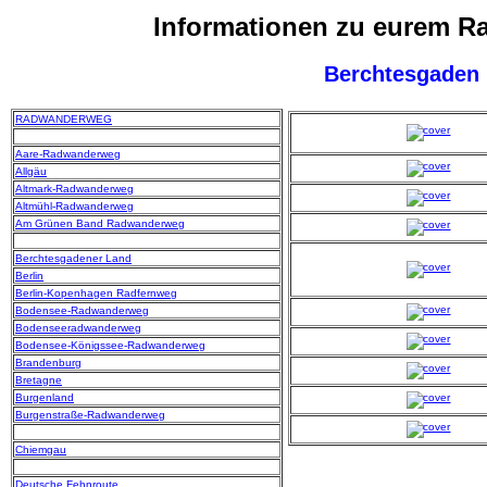
Informationen zu eurem 
Berchtesgaden
RADWANDERWEG
Aare-Radwanderweg
Allgäu
Altmark-Radwanderweg
Altmühl-Radwanderweg
Am Grünen Band Radwanderweg
Berchtesgadener Land
Berlin
Berlin-Kopenhagen Radfernweg
Bodensee-Radwanderweg
Bodenseeradwanderweg
Bodensee-Königssee-Radwanderweg
Brandenburg
Bretagne
Burgenland
Burgenstraße-Radwanderweg
Chiemgau
Deutsche Fehnroute