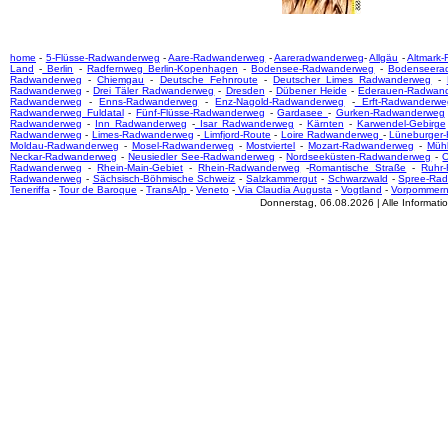
home
-
5-Flüsse-Radwanderweg
-
Aare-Radwanderweg
-
Aareradwanderweg
-
Allgäu
-
Altmark
Land
-
Berlin
-
Radfernweg Berlin-Kopenhagen
-
Bodensee-Radwanderweg
-
Bodenseera
Radwanderweg
-
Chiemgau
-
Deutsche Fehnroute
-
Deutscher Limes Radwanderweg
-
Radwanderweg
-
Drei Täler Radwanderweg
-
Dresden
-
Dübener Heide
-
Ederauen-Radwan
Radwanderweg
-
Enns-Radwanderweg
-
Enz-Nagold-Radwanderweg
-
Erft-Radwanderwe
Radwanderweg Fuldatal
-
Fünf-Flüsse-Radwanderweg
-
Gardasee
-
Gurken-Radwanderweg
Radwanderweg
-
Inn Radwanderweg
-
Isar Radwanderweg
-
Kärnten
-
Karwendel-Gebirge
Radwanderweg
-
Limes-Radwanderweg
-
Limfjord-Route
-
Loire Radwanderweg
-
Lüneburger
Moldau-Radwanderweg
-
Mosel-Radwanderweg
-
Mostviertel
-
Mozart-Radwanderweg
-
Mühl
Neckar-Radwanderweg
-
Neusiedler See-Radwanderweg
-
Nordseeküsten-Radwanderweg
-
O
Radwanderweg
-
Rhein-Main-Gebiet
-
Rhein-Radwanderweg
-
Romantische Straße
-
Ruhr
Radwanderweg
-
Sächsisch-Böhmische Schweiz
-
Salzkammergut
-
Schwarzwald
-
Spree-Ra
Teneriffa
-
Tour de Baroque
-
TransAlp
-
Veneto
-
Via Claudia Augusta
-
Vogtland
-
Vorpommer
Donnerstag, 06.08.2026 | Alle Informat