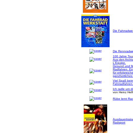
Die Fahrradwer
Die Rennradwer
100 Jahre Tou
Aus den Archi
L'Equipe.
Gesund und fi
Radfahren. Ei
für erfolgreich
ganzheitliches
Viel Spaß bei
Fahrradfahren
Ich radle um d
von Heinz Hel
Rübe lernt Rad
Ausdauertrain
Radsport