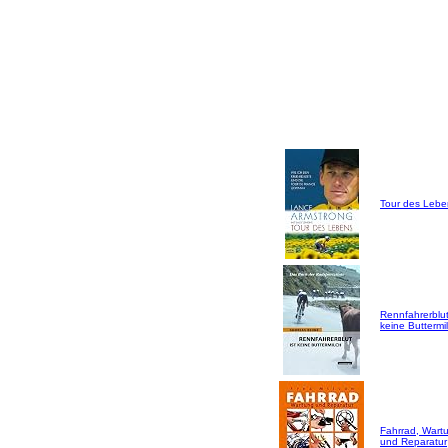
Tour des Lebe
Rennfahrerblut
keine Buttermil
Fahrrad, Wart
und Reparatur