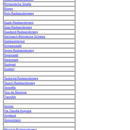
Romantische Straße
Rügen
Ruhr-Radwanderqweg
Saale-Radwanderweg
Saar-Radwanderweg
Saarland-Radwanderweg
Sächsisch-Böhmische Schweiz
Salzkammergut
Schwarzwald
Spree-Radwanderweg
Spreewald
Steiermark
Stuttgart
Südtirol
Taubertal-Radwanderweg
Tauern-Radwanderweg
Teneriffa
Tour de Baroque
TransAlp
Veneto
Via Claudia Augusta
Vogtland
Vorpommern
Werratal-Radwanderweg