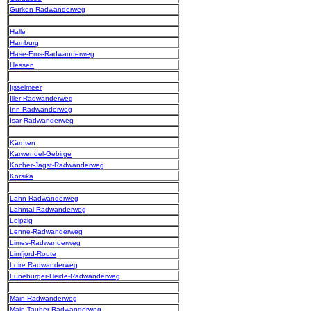
Gurken-Radwanderweg
Halle
Hamburg
Hase-Ems-Radwanderweg
Hessen
Ijsselmeer
Iller Radwanderweg
Inn Radwanderweg
Isar Radwanderweg
Kärnten
Karwendel-Gebirge
Kocher-Jagst-Radwanderweg
Korsika
Lahn-Radwanderweg
Lahntal Radwanderweg
Leipzig
Lenne-Radwanderweg
Limes-Radwanderweg
Limfjord-Route
Loire Radwanderweg
Lüneburger-Heide-Radwanderweg
Main-Radwanderweg
Main-Tauber-Radwanderweg