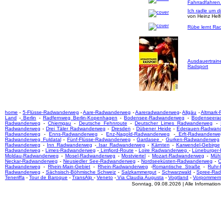
Fahrradfahren
Ich radle um d
von Heinz Hel
Rübe lernt Rad
Ausdauertrain
Radsport
home
-
5-Flüsse-Radwanderweg
-
Aare-Radwanderweg
-
Aareradwanderweg
-
Allgäu
-
Altmark
Land
-
Berlin
-
Radfernweg Berlin-Kopenhagen
-
Bodensee-Radwanderweg
-
Bodenseera
Radwanderweg
-
Chiemgau
-
Deutsche Fehnroute
-
Deutscher Limes Radwanderweg
-
Radwanderweg
-
Drei Täler Radwanderweg
-
Dresden
-
Dübener Heide
-
Ederauen-Radwan
Radwanderweg
-
Enns-Radwanderweg
-
Enz-Nagold-Radwanderweg
-
Erft-Radwanderwe
Radwanderweg Fuldatal
-
Fünf-Flüsse-Radwanderweg
-
Gardasee
-
Gurken-Radwanderweg
Radwanderweg
-
Inn Radwanderweg
-
Isar Radwanderweg
-
Kärnten
-
Karwendel-Gebirge
Radwanderweg
-
Limes-Radwanderweg
-
Limfjord-Route
-
Loire Radwanderweg
-
Lüneburger
Moldau-Radwanderweg
-
Mosel-Radwanderweg
-
Mostviertel
-
Mozart-Radwanderweg
-
Mühl
Neckar-Radwanderweg
-
Neusiedler See-Radwanderweg
-
Nordseeküsten-Radwanderweg
-
O
Radwanderweg
-
Rhein-Main-Gebiet
-
Rhein-Radwanderweg
-
Romantische Straße
-
Ruhr
Radwanderweg
-
Sächsisch-Böhmische Schweiz
-
Salzkammergut
-
Schwarzwald
-
Spree-Ra
Teneriffa
-
Tour de Baroque
-
TransAlp
-
Veneto
-
Via Claudia Augusta
-
Vogtland
-
Vorpommer
Sonntag, 09.08.2026 | Alle Informati