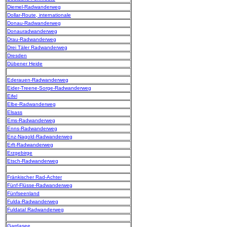
Diemel-Radwanderweg
Dollar-Route, internationale
Donau-Radwanderweg
Donauradwanderweg
Drau-Radwanderweg
Drei Täler Radwanderweg
Dresden
Dübener Heide
Ederauen-Radwanderweg
Eider-Treene-Sorge-Radwanderweg
Eifel
Elbe-Radwanderweg
Elsass
Ems-Radwanderweg
Enns-Radwanderweg
Enz-Nagold-Radwanderweg
Erft-Radwanderweg
Erzgebirge
Etsch-Radwanderweg
Fränkischer Rad-Achter
Fünf-Flüsse-Radwanderweg
Fünfseenland
Fulda-Radwanderweg
Fuldatal Radwanderweg
Gardasee