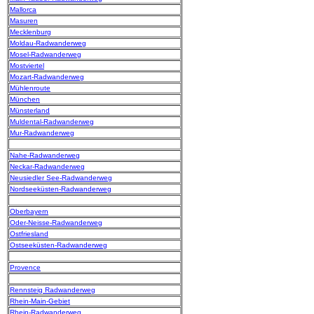
Mallorca
Masuren
Mecklenburg
Moldau-Radwanderweg
Mosel-Radwanderweg
Mostviertel
Mozart-Radwanderweg
Mühlenroute
München
Münsterland
Muldental-Radwanderweg
Mur-Radwanderweg
Nahe-Radwanderweg
Neckar-Radwanderweg
Neusiedler See-Radwanderweg
Nordseeküsten-Radwanderweg
Oberbayern
Oder-Neisse-Radwanderweg
Ostfriesland
Ostseeküsten-Radwanderweg
Provence
Rennsteig Radwanderweg
Rhein-Main-Gebiet
Rhein-Radwanderweg