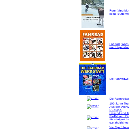
Rennfahrerblut
keine Buttermil
Fahrrad, Wart
und Reparatur
Die Fahrradwer
Die Rennradwer
100 Jahre Tou
Aus den Archi
L'Equipe.
Gesund und fi
Radfahren. Ei
für erfolgreich
ganzheitliches
Viel Spaß bei