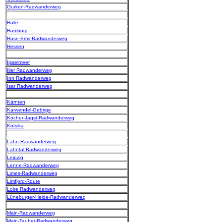
Gurken-Radwanderweg
Halle
Hamburg
Hase-Ems-Radwanderweg
Hessen
Ijsselmeer
Iller Radwanderweg
Inn Radwanderweg
Isar Radwanderweg
Kärnten
Karwendel-Gebirge
Kocher-Jagst-Radwanderweg
Korsika
Lahn-Radwanderweg
Lahntal Radwanderweg
Leipzig
Lenne-Radwanderweg
Limes-Radwanderweg
Limfjord-Route
Loire Radwanderweg
Lüneburger-Heide-Radwanderweg
Main-Radwanderweg
Main-Tauber-Radwanderweg