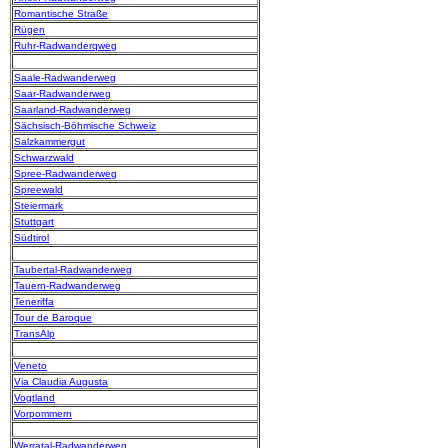
Romantische Straße
Rügen
Ruhr-Radwanderqweg
Saale-Radwanderweg
Saar-Radwanderweg
Saarland-Radwanderweg
Sächsisch-Böhmische Schweiz
Salzkammergut
Schwarzwald
Spree-Radwanderweg
Spreewald
Steiermark
Stuttgart
Südtirol
Taubertal-Radwanderweg
Tauern-Radwanderweg
Teneriffa
Tour de Baroque
TransAlp
Veneto
Via Claudia Augusta
Vogtland
Vorpommern
Werratal-Radwanderweg