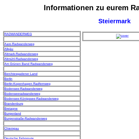
Informationen zu eurem 
Steiermark
RADWANDERWEG
Aare-Radwanderweg
Allgäu
Altmark-Radwanderweg
Altmühl-Radwanderweg
Am Grünen Band Radwanderweg
Berchtesgadener Land
Berlin
Berlin-Kopenhagen Radfernweg
Bodensee-Radwanderweg
Bodenseeradwanderweg
Bodensee-Königssee-Radwanderweg
Brandenburg
Bretagne
Burgenland
Burgenstraße-Radwanderweg
Chiemgau
Deutsche Fehnroute