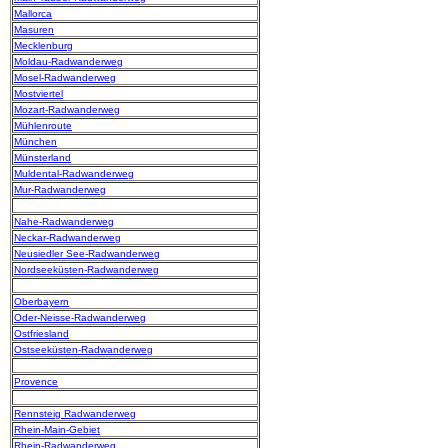
Mallorca
Masuren
Mecklenburg
Moldau-Radwanderweg
Mosel-Radwanderweg
Mostviertel
Mozart-Radwanderweg
Mühlenroute
München
Münsterland
Muldental-Radwanderweg
Mur-Radwanderweg
Nahe-Radwanderweg
Neckar-Radwanderweg
Neusiedler See-Radwanderweg
Nordseeküsten-Radwanderweg
Oberbayern
Oder-Neisse-Radwanderweg
Ostfriesland
Ostseeküsten-Radwanderweg
Provence
Rennsteig Radwanderweg
Rhein-Main-Gebiet
Rhein-Radwanderweg