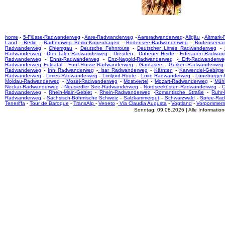
home
-
5-Flüsse-Radwanderweg
-
Aare-Radwanderweg
-
Aareradwanderweg
-
Allgäu
-
Altmark
Land
-
Berlin
-
Radfernweg Berlin-Kopenhagen
-
Bodensee-Radwanderweg
-
Bodenseera
Radwanderweg
-
Chiemgau
-
Deutsche Fehnroute
-
Deutscher Limes Radwanderweg
-
Radwanderweg
-
Drei Täler Radwanderweg
-
Dresden
-
Dübener Heide
-
Ederauen-Radwan
Radwanderweg
-
Enns-Radwanderweg
-
Enz-Nagold-Radwanderweg
-
Erft-Radwanderwe
Radwanderweg Fuldatal
-
Fünf-Flüsse-Radwanderweg
-
Gardasee
-
Gurken-Radwanderweg
Radwanderweg
-
Inn Radwanderweg
-
Isar Radwanderweg
-
Kärnten
-
Karwendel-Gebirge
Radwanderweg
-
Limes-Radwanderweg
-
Limfjord-Route
-
Loire Radwanderweg
-
Lüneburger
Moldau-Radwanderweg
-
Mosel-Radwanderweg
-
Mostviertel
-
Mozart-Radwanderweg
-
Mühl
Neckar-Radwanderweg
-
Neusiedler See-Radwanderweg
-
Nordseeküsten-Radwanderweg
-
O
Radwanderweg
-
Rhein-Main-Gebiet
-
Rhein-Radwanderweg
-
Romantische Straße
-
Ruhr
Radwanderweg
-
Sächsisch-Böhmische Schweiz
-
Salzkammergut
-
Schwarzwald
-
Spree-Ra
Teneriffa
-
Tour de Baroque
-
TransAlp
-
Veneto
-
Via Claudia Augusta
-
Vogtland
-
Vorpommer
Sonntag, 09.08.2026 | Alle Informati