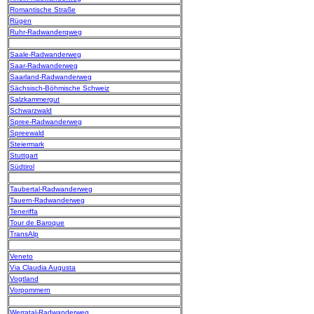
Romantische Straße
Rügen
Ruhr-Radwanderqweg
Saale-Radwanderweg
Saar-Radwanderweg
Saarland-Radwanderweg
Sächsisch-Böhmische Schweiz
Salzkammergut
Schwarzwald
Spree-Radwanderweg
Spreewald
Steiermark
Stuttgart
Südtirol
Taubertal-Radwanderweg
Tauern-Radwanderweg
Teneriffa
Tour de Baroque
TransAlp
Veneto
Via Claudia Augusta
Vogtland
Vorpommern
Werratal-Radwanderweg