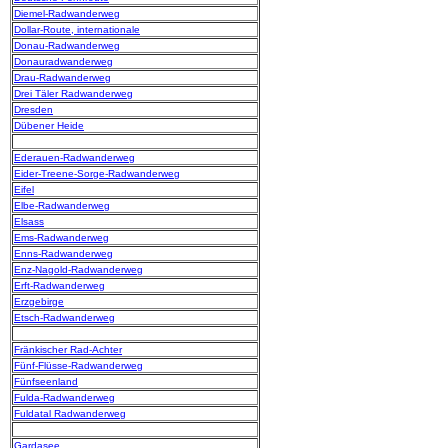
Diemel-Radwanderweg
Dollar-Route, internationale
Donau-Radwanderweg
Donauradwanderweg
Drau-Radwanderweg
Drei Täler Radwanderweg
Dresden
Dübener Heide
Ederauen-Radwanderweg
Eider-Treene-Sorge-Radwanderweg
Eifel
Elbe-Radwanderweg
Elsass
Ems-Radwanderweg
Enns-Radwanderweg
Enz-Nagold-Radwanderweg
Erft-Radwanderweg
Erzgebirge
Etsch-Radwanderweg
Fränkischer Rad-Achter
Fünf-Flüsse-Radwanderweg
Fünfseenland
Fulda-Radwanderweg
Fuldatal Radwanderweg
Gardasee