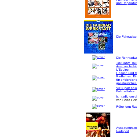
und Reparatur
Die Fahrradwer
Die Rennradwer
100 Jahre Tou
Aus den Archi
L'Equipe.
Gesund und fi
Radfahren. Ei
für erfolgreich
ganzheitliches
Viel Spaß bei
Fahrradfahren
Ich radle um d
von Heinz Hel
Rübe lernt Rad
Ausdauertrain
Radsport