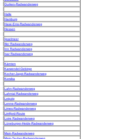
Gurken-Radwanderweg
Halle
Hamburg
Hase-Ems-Radwanderweg
Hessen
Ijsselmeer
Iller Radwanderweg
Inn Radwanderweg
Isar Radwanderweg
Kärnten
Karwendel-Gebirge
Kocher-Jagst-Radwanderweg
Korsika
Lahn-Radwanderweg
Lahntal Radwanderweg
Leipzig
Lenne-Radwanderweg
Limes-Radwanderweg
Limfjord-Route
Loire Radwanderweg
Lüneburger-Heide-Radwanderweg
Main-Radwanderweg
Main-Tauber-Radwanderweg