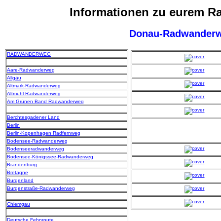
Informationen zu eurem 
Donau-Radwander
RADWANDERWEG
Aare-Radwanderweg
Allgäu
Altmark-Radwanderweg
Altmühl-Radwanderweg
Am Grünen Band Radwanderweg
Berchtesgadener Land
Berlin
Berlin-Kopenhagen Radfernweg
Bodensee-Radwanderweg
Bodenseeradwanderweg
Bodensee-Königssee-Radwanderweg
Brandenburg
Bretagne
Burgenland
Burgenstraße-Radwanderweg
Chiemgau
Deutsche Fehnroute