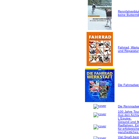
Rennfahrerblut
keine Buttermil
Fahrrad, Wart
und Reparatur
Die Fahrradwer
Die Rennradwer
100 Jahre Tou
Aus den Archi
L'Equipe.
Gesund und fi
Radfahren. Ei
für erfolgreich
ganzheitliches
Viel Spaß bei