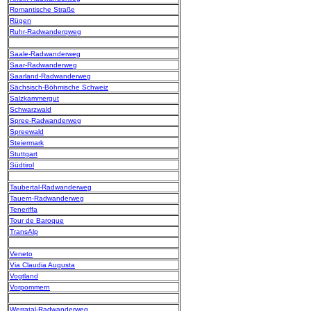
Romantische Straße
Rügen
Ruhr-Radwanderqweg
Saale-Radwanderweg
Saar-Radwanderweg
Saarland-Radwanderweg
Sächsisch-Böhmische Schweiz
Salzkammergut
Schwarzwald
Spree-Radwanderweg
Spreewald
Steiermark
Stuttgart
Südtirol
Taubertal-Radwanderweg
Tauern-Radwanderweg
Teneriffa
Tour de Baroque
TransAlp
Veneto
Via Claudia Augusta
Vogtland
Vorpommern
Werratal-Radwanderweg