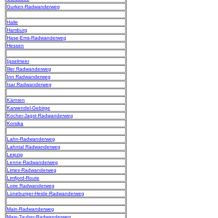
Gurken-Radwanderweg
Halle
Hamburg
Hase-Ems-Radwanderweg
Hessen
Ijsselmeer
Iller Radwanderweg
Inn Radwanderweg
Isar Radwanderweg
Kärnten
Karwendel-Gebirge
Kocher-Jagst-Radwanderweg
Korsika
Lahn-Radwanderweg
Lahntal Radwanderweg
Leipzig
Lenne-Radwanderweg
Limes-Radwanderweg
Limfjord-Route
Loire Radwanderweg
Lüneburger-Heide-Radwanderweg
Main-Radwanderweg
Main-Tauber-Radwanderweg