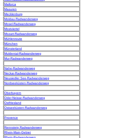
Mallorca
Masuren
Mecklenburg
Moldau-Radwanderweg
Mosel-Radwanderweg
Mostviertel
Mozart-Radwanderweg
Mühlenroute
München
Münsterland
Muldental-Radwanderweg
Mur-Radwanderweg
Nahe-Radwanderweg
Neckar-Radwanderweg
Neusiedler See-Radwanderweg
Nordseeküsten-Radwanderweg
Oberbayern
Oder-Neisse-Radwanderweg
Ostfriesland
Ostseeküsten-Radwanderweg
Provence
Rennsteig Radwanderweg
Rhein-Main-Gebiet
Rhein-Radwanderweg