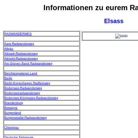
Informationen zu eurem 
Elsass
RADWANDERWEG
Aare-Radwanderweg
Allgäu
Altmark-Radwanderweg
Altmühl-Radwanderweg
Am Grünen Band Radwanderweg
Berchtesgadener Land
Berlin
Berlin-Kopenhagen Radfernweg
Bodensee-Radwanderweg
Bodenseeradwanderweg
Bodensee-Königssee-Radwanderweg
Brandenburg
Bretagne
Burgenland
Burgenstraße-Radwanderweg
Chiemgau
Deutsche Fehnroute