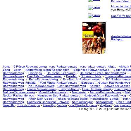
Fahrradfahren
Ich radle um d
von Heinz Hel
Rübe lernt Rad
Ausdauertrain
Radsport
home
-
5-Flüsse-Radwanderweg
-
Aare-Radwanderweg
-
Aareradwanderweg
-
Allgäu
-
Altmark
Land
-
Berlin
-
Radfernweg Berlin-Kopenhagen
-
Bodensee-Radwanderweg
-
Bodenseera
Radwanderweg
-
Chiemgau
-
Deutsche Fehnroute
-
Deutscher Limes Radwanderweg
-
Radwanderweg
-
Drei Täler Radwanderweg
-
Dresden
-
Dübener Heide
-
Ederauen-Radwan
Radwanderweg
-
Enns-Radwanderweg
-
Enz-Nagold-Radwanderweg
-
Erft-Radwanderwe
Radwanderweg Fuldatal
-
Fünf-Flüsse-Radwanderweg
-
Gardasee
-
Gurken-Radwanderweg
Radwanderweg
-
Inn Radwanderweg
-
Isar Radwanderweg
-
Kärnten
-
Karwendel-Gebirge
Radwanderweg
-
Limes-Radwanderweg
-
Limfjord-Route
-
Loire Radwanderweg
-
Lüneburger
Moldau-Radwanderweg
-
Mosel-Radwanderweg
-
Mostviertel
-
Mozart-Radwanderweg
-
Mühl
Neckar-Radwanderweg
-
Neusiedler See-Radwanderweg
-
Nordseeküsten-Radwanderweg
-
O
Radwanderweg
-
Rhein-Main-Gebiet
-
Rhein-Radwanderweg
-
Romantische Straße
-
Ruhr
Radwanderweg
-
Sächsisch-Böhmische Schweiz
-
Salzkammergut
-
Schwarzwald
-
Spree-Ra
Teneriffa
-
Tour de Baroque
-
TransAlp
-
Veneto
-
Via Claudia Augusta
-
Vogtland
-
Vorpommer
Freitag, 07.08.2026 | Alle Informati