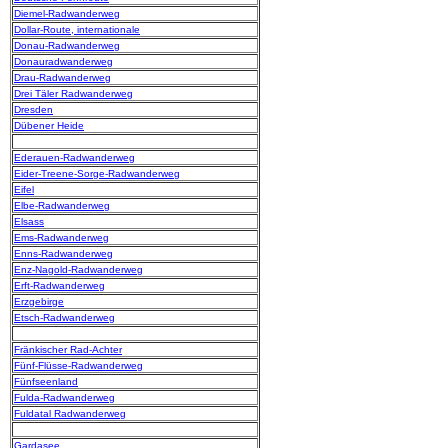
Diemel-Radwanderweg
Dollar-Route, internationale
Donau-Radwanderweg
Donauradwanderweg
Drau-Radwanderweg
Drei Täler Radwanderweg
Dresden
Dübener Heide
Ederauen-Radwanderweg
Eider-Treene-Sorge-Radwanderweg
Eifel
Elbe-Radwanderweg
Elsass
Ems-Radwanderweg
Enns-Radwanderweg
Enz-Nagold-Radwanderweg
Erft-Radwanderweg
Erzgebirge
Etsch-Radwanderweg
Fränkischer Rad-Achter
Fünf-Flüsse-Radwanderweg
Fünfseenland
Fulda-Radwanderweg
Fuldatal Radwanderweg
Gardasee