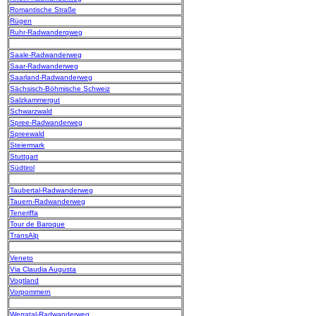
Romantische Straße
Rügen
Ruhr-Radwanderqweg
Saale-Radwanderweg
Saar-Radwanderweg
Saarland-Radwanderweg
Sächsisch-Böhmische Schweiz
Salzkammergut
Schwarzwald
Spree-Radwanderweg
Spreewald
Steiermark
Stuttgart
Südtirol
Taubertal-Radwanderweg
Tauern-Radwanderweg
Teneriffa
Tour de Baroque
TransAlp
Veneto
Via Claudia Augusta
Vogtland
Vorpommern
Werratal-Radwanderweg