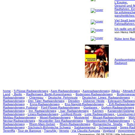
L'Equipe.
Gesund und fi
Radfahren. Ei
für erfolgreich
ganzheitliches
Viel Spaß bei
Fahrradfahren
Ich radle um d
von Heinz Hel
Rübe lernt Rad
Ausdauertrain
Radsport
home
-
5-Flüsse-Radwanderweg
-
Aare-Radwanderweg
-
Aareradwanderweg
-
Allgäu
-
Altmark
Land
-
Berlin
-
Radfernweg Berlin-Kopenhagen
-
Bodensee-Radwanderweg
-
Bodenseera
Radwanderweg
-
Chiemgau
-
Deutsche Fehnroute
-
Deutscher Limes Radwanderweg
-
Radwanderweg
-
Drei Täler Radwanderweg
-
Dresden
-
Dübener Heide
-
Ederauen-Radwan
Radwanderweg
-
Enns-Radwanderweg
-
Enz-Nagold-Radwanderweg
-
Erft-Radwanderwe
Radwanderweg Fuldatal
-
Fünf-Flüsse-Radwanderweg
-
Gardasee
-
Gurken-Radwanderweg
Radwanderweg
-
Inn Radwanderweg
-
Isar Radwanderweg
-
Kärnten
-
Karwendel-Gebirge
Radwanderweg
-
Limes-Radwanderweg
-
Limfjord-Route
-
Loire Radwanderweg
-
Lüneburger
Moldau-Radwanderweg
-
Mosel-Radwanderweg
-
Mostviertel
-
Mozart-Radwanderweg
-
Mühl
Neckar-Radwanderweg
-
Neusiedler See-Radwanderweg
-
Nordseeküsten-Radwanderweg
-
O
Radwanderweg
-
Rhein-Main-Gebiet
-
Rhein-Radwanderweg
-
Romantische Straße
-
Ruhr
Radwanderweg
-
Sächsisch-Böhmische Schweiz
-
Salzkammergut
-
Schwarzwald
-
Spree-Ra
Teneriffa
-
Tour de Baroque
-
TransAlp
-
Veneto
-
Via Claudia Augusta
-
Vogtland
-
Vorpommer
Donnerstag, 06.08.2026 | Alle Informat