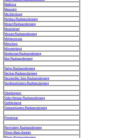
Mallorca
Masuren
Mecklenburg
Moldau-Radwanderweg
Mosel-Radwanderweg
Mostviertel
Mozart-Radwanderweg
Mühlenroute
München
Münsterland
Muldental-Radwanderweg
Mur-Radwanderweg
Nahe-Radwanderweg
Neckar-Radwanderweg
Neusiedler See-Radwanderweg
Nordseeküsten-Radwanderweg
Oberbayern
Oder-Neisse-Radwanderweg
Ostfriesland
Ostseeküsten-Radwanderweg
Provence
Rennsteig Radwanderweg
Rhein-Main-Gebiet
Rhein-Radwanderweg