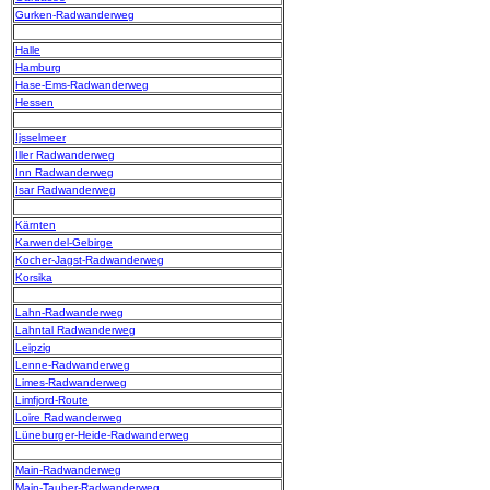
Gurken-Radwanderweg
Halle
Hamburg
Hase-Ems-Radwanderweg
Hessen
Ijsselmeer
Iller Radwanderweg
Inn Radwanderweg
Isar Radwanderweg
Kärnten
Karwendel-Gebirge
Kocher-Jagst-Radwanderweg
Korsika
Lahn-Radwanderweg
Lahntal Radwanderweg
Leipzig
Lenne-Radwanderweg
Limes-Radwanderweg
Limfjord-Route
Loire Radwanderweg
Lüneburger-Heide-Radwanderweg
Main-Radwanderweg
Main-Tauber-Radwanderweg