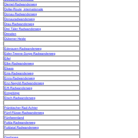
Diemel-Radwanderweg
Dollar-Route, internationale
Donau-Radwanderweg
Donauradwanderweg
Drau-Radwanderweg
Drei Täler Radwanderweg
Dresden
Dübener Heide
Ederauen-Radwanderweg
Eider-Treene-Sorge-Radwanderweg
Eifel
Elbe-Radwanderweg
Elsass
Ems-Radwanderweg
Enns-Radwanderweg
Enz-Nagold-Radwanderweg
Erft-Radwanderweg
Erzgebirge
Etsch-Radwanderweg
Fränkischer Rad-Achter
Fünf-Flüsse-Radwanderweg
Fünfseenland
Fulda-Radwanderweg
Fuldatal Radwanderweg
Gardasee