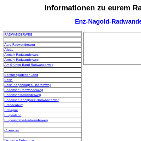
Informationen zu eurem 
Enz-Nagold-Radwand
RADWANDERWEG
Aare-Radwanderweg
Allgäu
Altmark-Radwanderweg
Altmühl-Radwanderweg
Am Grünen Band Radwanderweg
Berchtesgadener Land
Berlin
Berlin-Kopenhagen Radfernweg
Bodensee-Radwanderweg
Bodenseeradwanderweg
Bodensee-Königssee-Radwanderweg
Brandenburg
Bretagne
Burgenland
Burgenstraße-Radwanderweg
Chiemgau
Deutsche Fehnroute