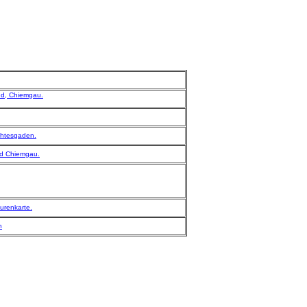
nd, Chiemgau.
chtesgaden.
nd Chiemgau.
urenkarte.
n