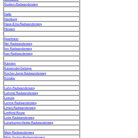
Gurken-Radwanderweg
Halle
Hamburg
Hase-Ems-Radwanderweg
Hessen
Ijsselmeer
Iller Radwanderweg
Inn Radwanderweg
Isar Radwanderweg
Kärnten
Karwendel-Gebirge
Kocher-Jagst-Radwanderweg
Korsika
Lahn-Radwanderweg
Lahntal Radwanderweg
Leipzig
Lenne-Radwanderweg
Limes-Radwanderweg
Limfjord-Route
Loire Radwanderweg
Lüneburger-Heide-Radwanderweg
Main-Radwanderweg
Main-Tauber-Radwanderweg