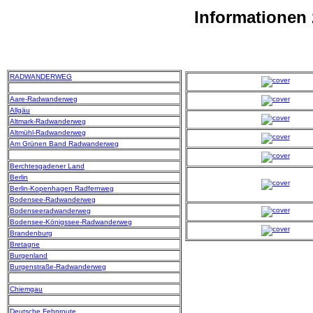
Informationen
RADWANDERWEG
Aare-Radwanderweg
Allgäu
Altmark-Radwanderweg
Altmühl-Radwanderweg
Am Grünen Band Radwanderweg
Berchtesgadener Land
Berlin
Berlin-Kopenhagen Radfernweg
Bodensee-Radwanderweg
Bodenseeradwanderweg
Bodensee-Königssee-Radwanderweg
Brandenburg
Bretagne
Burgenland
Burgenstraße-Radwanderweg
Chiemgau
Deutsche Fehnroute