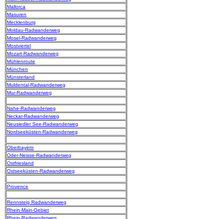
Mallorca
Masuren
Mecklenburg
Moldau-Radwanderweg
Mosel-Radwanderweg
Mostviertel
Mozart-Radwanderweg
Mühlenroute
München
Münsterland
Muldental-Radwanderweg
Mur-Radwanderweg
Nahe-Radwanderweg
Neckar-Radwanderweg
Neusiedler See-Radwanderweg
Nordseeküsten-Radwanderweg
Oberbayern
Oder-Neisse-Radwanderweg
Ostfriesland
Ostseeküsten-Radwanderweg
Provence
Rennsteig Radwanderweg
Rhein-Main-Gebiet
Rhein-Radwanderweg