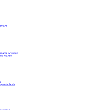
antani
ndären Anstiege
 de France
e
reparaturbuch
ntainbike-