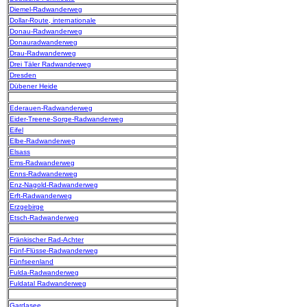
Diemel-Radwanderweg
Dollar-Route, internationale
Donau-Radwanderweg
Donauradwanderweg
Drau-Radwanderweg
Drei Täler Radwanderweg
Dresden
Dübener Heide
Ederauen-Radwanderweg
Eider-Treene-Sorge-Radwanderweg
Eifel
Elbe-Radwanderweg
Elsass
Ems-Radwanderweg
Enns-Radwanderweg
Enz-Nagold-Radwanderweg
Erft-Radwanderweg
Erzgebirge
Etsch-Radwanderweg
Fränkischer Rad-Achter
Fünf-Flüsse-Radwanderweg
Fünfseenland
Fulda-Radwanderweg
Fuldatal Radwanderweg
Gardasee