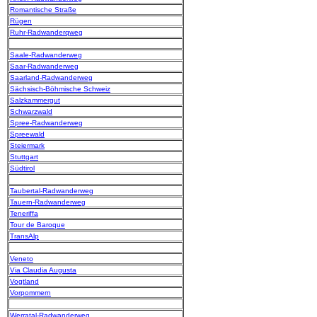
Romantische Straße
Rügen
Ruhr-Radwanderqweg
Saale-Radwanderweg
Saar-Radwanderweg
Saarland-Radwanderweg
Sächsisch-Böhmische Schweiz
Salzkammergut
Schwarzwald
Spree-Radwanderweg
Spreewald
Steiermark
Stuttgart
Südtirol
Taubertal-Radwanderweg
Tauern-Radwanderweg
Teneriffa
Tour de Baroque
TransAlp
Veneto
Via Claudia Augusta
Vogtland
Vorpommern
Werratal-Radwanderweg