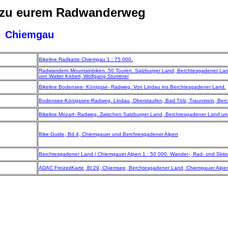
 zu eurem Radwanderweg
Chiemgau
Bikeline Radkarte Chiemgau 1 : 75 000.
Radwandern Mountainbiken. 50 Touren. Salzburger Land, Berchtesgadener La
von Walter Köberl, Wolfgang Stumtner
Bikeline Bodensee- Königsse- Radweg. Von Lindau ins Berchtesgadener Land.
Bodensee-Königssee-Radweg. Lindau, Oberstaufen, Bad Tölz, Traunstein, Ber
Bikeline Mozart- Radweg. Zwischen Salzburger Land, Berchtesgadener Land u
Bike Guide, Bd.4, Chiemgauer und Berchtesgadener Alpen
Berchtesgadener Land / Chiemgauer Alpen 1 : 50 000. Wander-, Rad- und Skito
ADAC FreizeitKarte, Bl.29, Chiemsee, Berchtesgadener Land, Chiemgauer Alpe