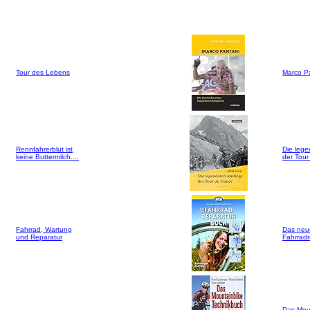
Tour des Lebens
Marco P
Rennfahrerblut ist
Die lege
keine Buttermilch....
der Tour
Fahrrad, Wartung
Das neu
und Reparatur
Fahrrad
Das Mou