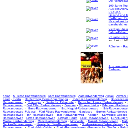
Die Rennradwer
100 Jahre Tou
Aus den Archi
L'Equipe.
Gesund und fi
Radfahren. Ei
für erfolgreich
ganzheitliches
Viel Spaß bei
Fahrradfahren
Ich radle um d
von Heinz Hel
Rübe lernt Rad
Ausdauertrain
Radsport
home
-
5-Flüsse-Radwanderweg
-
Aare-Radwanderweg
-
Aareradwanderweg
-
Allgäu
-
Altmark
Land
-
Berlin
-
Radfernweg Berlin-Kopenhagen
-
Bodensee-Radwanderweg
-
Bodenseera
Radwanderweg
-
Chiemgau
-
Deutsche Fehnroute
-
Deutscher Limes Radwanderweg
-
Radwanderweg
-
Drei Täler Radwanderweg
-
Dresden
-
Dübener Heide
-
Ederauen-Radwan
Radwanderweg
-
Enns-Radwanderweg
-
Enz-Nagold-Radwanderweg
-
Erft-Radwanderwe
Radwanderweg Fuldatal
-
Fünf-Flüsse-Radwanderweg
-
Gardasee
-
Gurken-Radwanderweg
Radwanderweg
-
Inn Radwanderweg
-
Isar Radwanderweg
-
Kärnten
-
Karwendel-Gebirge
Radwanderweg
-
Limes-Radwanderweg
-
Limfjord-Route
-
Loire Radwanderweg
-
Lüneburger
Moldau-Radwanderweg
-
Mosel-Radwanderweg
-
Mostviertel
-
Mozart-Radwanderweg
-
Mühl
Neckar-Radwanderweg
-
Neusiedler See-Radwanderweg
-
Nordseeküsten-Radwanderweg
-
O
Radwanderweg
-
Rhein-Main-Gebiet
-
Rhein-Radwanderweg
-
Romantische Straße
-
Ruhr