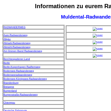
Informationen zu eurem 
Muldental-Radwand
RADWANDERWEG
Aare-Radwanderweg
Allgäu
Altmark-Radwanderweg
Altmühl-Radwanderweg
Am Grünen Band Radwanderweg
Berchtesgadener Land
Berlin
Berlin-Kopenhagen Radfernweg
Bodensee-Radwanderweg
Bodenseeradwanderweg
Bodensee-Königssee-Radwanderweg
Brandenburg
Bretagne
Burgenland
Burgenstraße-Radwanderweg
Chiemgau
Deutsche Fehnroute