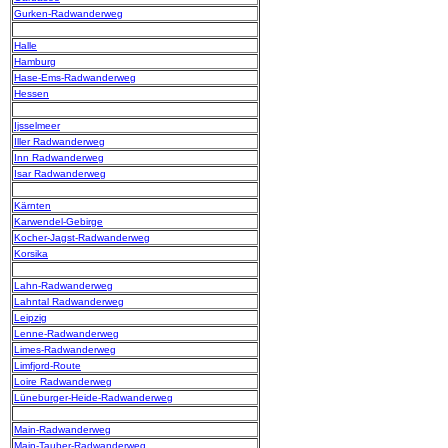
Gurken-Radwanderweg
Halle
Hamburg
Hase-Ems-Radwanderweg
Hessen
Ijsselmeer
Iller Radwanderweg
Inn Radwanderweg
Isar Radwanderweg
Kärnten
Karwendel-Gebirge
Kocher-Jagst-Radwanderweg
Korsika
Lahn-Radwanderweg
Lahntal Radwanderweg
Leipzig
Lenne-Radwanderweg
Limes-Radwanderweg
Limfjord-Route
Loire Radwanderweg
Lüneburger-Heide-Radwanderweg
Main-Radwanderweg
Main-Tauber-Radwanderweg