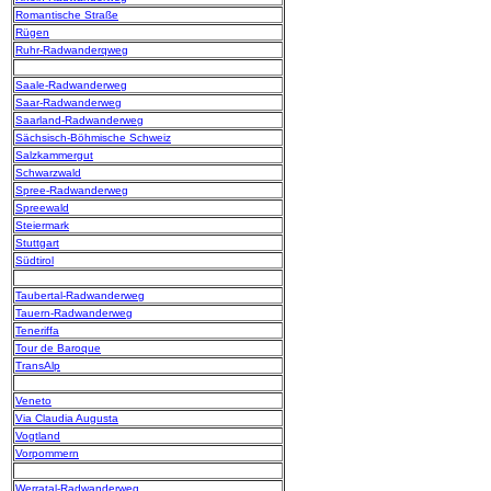
Romantische Straße
Rügen
Ruhr-Radwanderqweg
Saale-Radwanderweg
Saar-Radwanderweg
Saarland-Radwanderweg
Sächsisch-Böhmische Schweiz
Salzkammergut
Schwarzwald
Spree-Radwanderweg
Spreewald
Steiermark
Stuttgart
Südtirol
Taubertal-Radwanderweg
Tauern-Radwanderweg
Teneriffa
Tour de Baroque
TransAlp
Veneto
Via Claudia Augusta
Vogtland
Vorpommern
Werratal-Radwanderweg