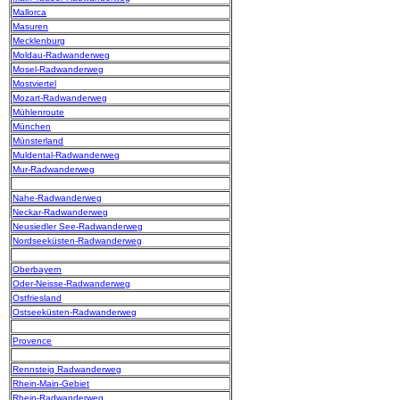
Mallorca
Masuren
Mecklenburg
Moldau-Radwanderweg
Mosel-Radwanderweg
Mostviertel
Mozart-Radwanderweg
Mühlenroute
München
Münsterland
Muldental-Radwanderweg
Mur-Radwanderweg
Nahe-Radwanderweg
Neckar-Radwanderweg
Neusiedler See-Radwanderweg
Nordseeküsten-Radwanderweg
Oberbayern
Oder-Neisse-Radwanderweg
Ostfriesland
Ostseeküsten-Radwanderweg
Provence
Rennsteig Radwanderweg
Rhein-Main-Gebiet
Rhein-Radwanderweg