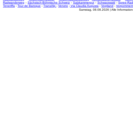
Radwanderweg
-
Sächsisch-Böhmische Schweiz
-
Salzkammergut
-
Schwarzwald
-
Spree-Ra
Teneriffa
-
Tour de Baroque
-
TransAlp
-
Veneto
-
Via Claudia Augusta
-
Vogtland
-
Vorpommer
Samstag, 08.08.2026 | Alle Informati