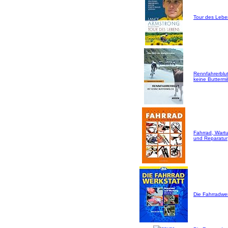
Tour des Lebe
Rennfahrerblut
keine Buttermil
Fahrrad, Wart
und Reparatur
Die Fahrradwer