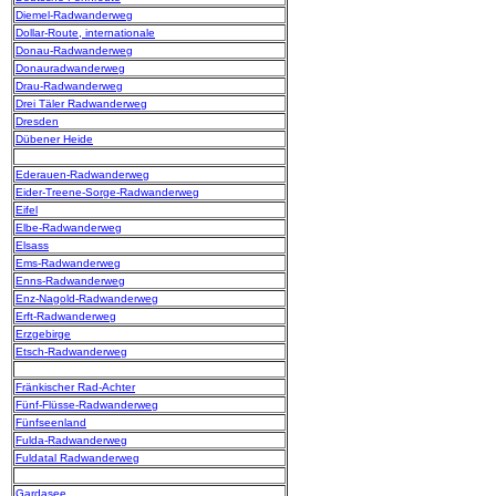
Diemel-Radwanderweg
Dollar-Route, internationale
Donau-Radwanderweg
Donauradwanderweg
Drau-Radwanderweg
Drei Täler Radwanderweg
Dresden
Dübener Heide
Ederauen-Radwanderweg
Eider-Treene-Sorge-Radwanderweg
Eifel
Elbe-Radwanderweg
Elsass
Ems-Radwanderweg
Enns-Radwanderweg
Enz-Nagold-Radwanderweg
Erft-Radwanderweg
Erzgebirge
Etsch-Radwanderweg
Fränkischer Rad-Achter
Fünf-Flüsse-Radwanderweg
Fünfseenland
Fulda-Radwanderweg
Fuldatal Radwanderweg
Gardasee